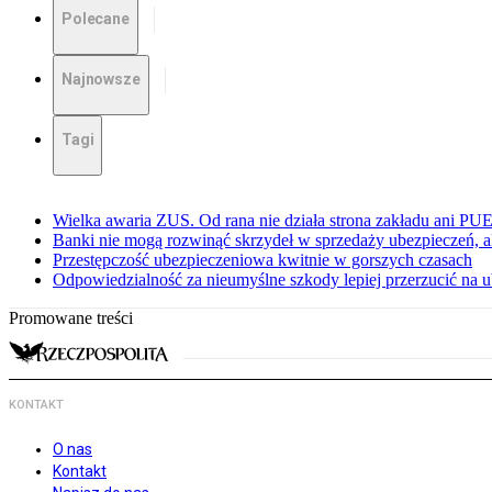
Polecane
Najnowsze
Tagi
Wielka awaria ZUS. Od rana nie działa strona zakładu ani PU
Banki nie mogą rozwinąć skrzydeł w sprzedaży ubezpieczeń, ale
Przestępczość ubezpieczeniowa kwitnie w gorszych czasach
Odpowiedzialność za nieumyślne szkody lepiej przerzucić na u
Promowane treści
KONTAKT
O nas
Kontakt