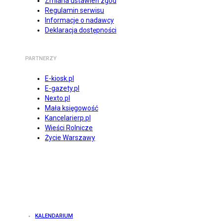
Zmiana ustawień zgód
Regulamin serwisu
Informacje o nadawcy
Deklaracja dostępności
PARTNERZY
E-kiosk.pl
E-gazety.pl
Nexto.pl
Mała księgowość
Kancelarierp.pl
Wieści Rolnicze
Życie Warszawy
KALENDARIUM