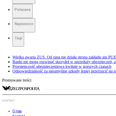
Polecane
Najnowsze
Tagi
Wielka awaria ZUS. Od rana nie działa strona zakładu ani PU
Banki nie mogą rozwinąć skrzydeł w sprzedaży ubezpieczeń, ale
Przestępczość ubezpieczeniowa kwitnie w gorszych czasach
Odpowiedzialność za nieumyślne szkody lepiej przerzucić na u
Promowane treści
KONTAKT
O nas