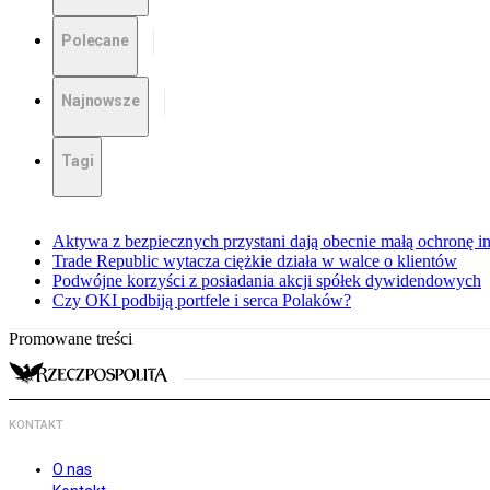
Polecane
Najnowsze
Tagi
Aktywa z bezpiecznych przystani dają obecnie małą ochronę 
Trade Republic wytacza ciężkie działa w walce o klientów
Podwójne korzyści z posiadania akcji spółek dywidendowych
Czy OKI podbiją portfele i serca Polaków?
Promowane treści
KONTAKT
O nas