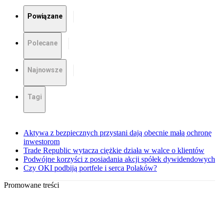
Powiązane
Polecane
Najnowsze
Tagi
Aktywa z bezpiecznych przystani dają obecnie małą ochronę
inwestorom
Trade Republic wytacza ciężkie działa w walce o klientów
Podwójne korzyści z posiadania akcji spółek dywidendowych
Czy OKI podbiją portfele i serca Polaków?
Promowane treści