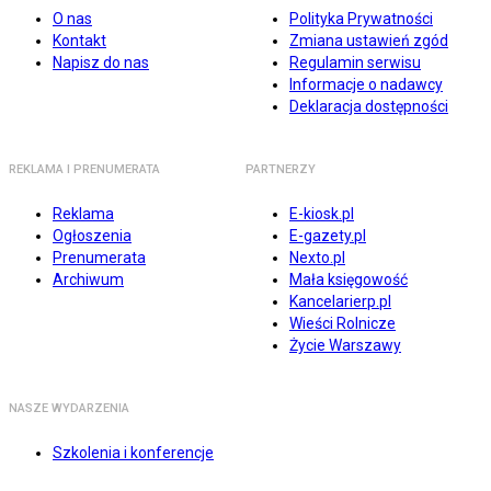
O nas
Polityka Prywatności
Kontakt
Zmiana ustawień zgód
Napisz do nas
Regulamin serwisu
Informacje o nadawcy
Deklaracja dostępności
REKLAMA I PRENUMERATA
PARTNERZY
Reklama
E-kiosk.pl
Ogłoszenia
E-gazety.pl
Prenumerata
Nexto.pl
Archiwum
Mała księgowość
Kancelarierp.pl
Wieści Rolnicze
Życie Warszawy
NASZE WYDARZENIA
Szkolenia i konferencje