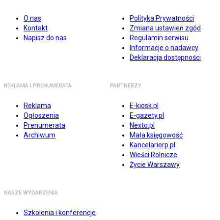
O nas
Polityka Prywatności
Kontakt
Zmiana ustawień zgód
Napisz do nas
Regulamin serwisu
Informacje o nadawcy
Deklaracja dostępności
REKLAMA I PRENUMERATA
PARTNERZY
Reklama
E-kiosk.pl
Ogłoszenia
E-gazety.pl
Prenumerata
Nexto.pl
Archiwum
Mała księgowość
Kancelarierp.pl
Wieści Rolnicze
Życie Warszawy
NASZE WYDARZENIA
Szkolenia i konferencje