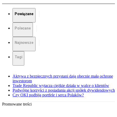
Powiązane
Polecane
Najnowsze
Tagi
Aktywa z bezpiecznych przystani dają obecnie małą ochronę
inwestorom
Trade Republic wytacza ciężkie działa w walce o klientów
Podwójne korzyści z posiadania akcji spółek dywidendowych
Czy OKI podbiją portfele i serca Polaków?
Promowane treści