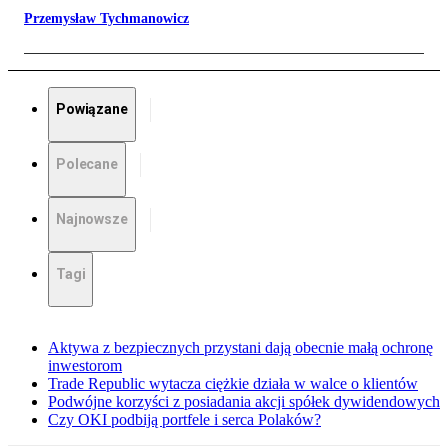
Przemysław Tychmanowicz
Powiązane
Polecane
Najnowsze
Tagi
Aktywa z bezpiecznych przystani dają obecnie małą ochronę
inwestorom
Trade Republic wytacza ciężkie działa w walce o klientów
Podwójne korzyści z posiadania akcji spółek dywidendowych
Czy OKI podbiją portfele i serca Polaków?