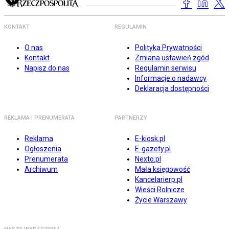
KONTAKT
REGULAMIN
O nas
Polityka Prywatności
Kontakt
Zmiana ustawień zgód
Napisz do nas
Regulamin serwisu
Informacje o nadawcy
Deklaracja dostępności
REKLAMA I PRENUMERATA
PARTNERZY
Reklama
E-kiosk.pl
Ogłoszenia
E-gazety.pl
Prenumerata
Nexto.pl
Archiwum
Mała księgowość
Kancelarierp.pl
Wieści Rolnicze
Życie Warszawy