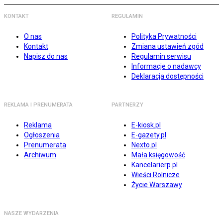
KONTAKT
REGULAMIN
O nas
Polityka Prywatności
Kontakt
Zmiana ustawień zgód
Napisz do nas
Regulamin serwisu
Informacje o nadawcy
Deklaracja dostępności
REKLAMA I PRENUMERATA
PARTNERZY
Reklama
E-kiosk.pl
Ogłoszenia
E-gazety.pl
Prenumerata
Nexto.pl
Archiwum
Mała księgowość
Kancelarierp.pl
Wieści Rolnicze
Życie Warszawy
NASZE WYDARZENIA