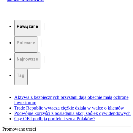
Powiązane
Polecane
Najnowsze
Tagi
Aktywa z bezpiecznych przystani dają obecnie małą ochronę
inwestorom
Trade Republic wytacza ciężkie działa w walce o klientów
Podwójne korzyści z posiadania akcji spółek dywidendowych
Czy OKI podbiją portfele i serca Polaków?
Promowane treści