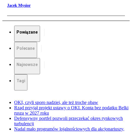
Jacek Mysior
Powiązane
Polecane
Najnowsze
Tagi
OKI, czyli sporo nadziei, ale też trochę obaw
Rząd przyjął projekt ustawy o OKI. Konta bez podatku Belki
ruszą w 2027 roku
Defensywny portfel pozwoli przeczekać okres rynkowych
turbulencji
Nadal mało programów lojalnościowych dla akcjonariuszy,