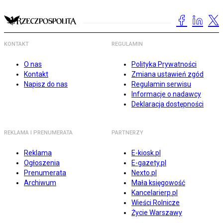
KONTAKT
REGULAMIN
O nas
Polityka Prywatności
Kontakt
Zmiana ustawień zgód
Napisz do nas
Regulamin serwisu
Informacje o nadawcy
Deklaracja dostępności
REKLAMA I PRENUMERATA
PARTNERZY
Reklama
E-kiosk.pl
Ogłoszenia
E-gazety.pl
Prenumerata
Nexto.pl
Archiwum
Mała księgowość
Kancelarierp.pl
Wieści Rolnicze
Życie Warszawy