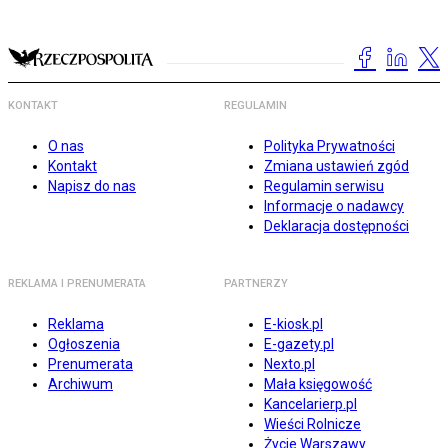
KONTAKT
REGULAMIN
O nas
Polityka Prywatności
Kontakt
Zmiana ustawień zgód
Napisz do nas
Regulamin serwisu
Informacje o nadawcy
Deklaracja dostępności
REKLAMA I PRENUMERATA
PARTNERZY
Reklama
E-kiosk.pl
Ogłoszenia
E-gazety.pl
Prenumerata
Nexto.pl
Archiwum
Mała księgowość
Kancelarierp.pl
Wieści Rolnicze
Życie Warszawy