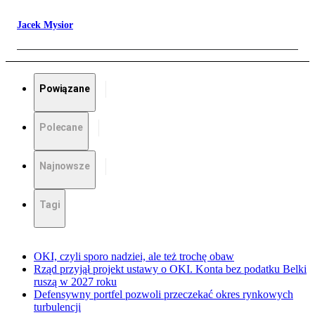
Jacek Mysior
Powiązane
Polecane
Najnowsze
Tagi
OKI, czyli sporo nadziei, ale też trochę obaw
Rząd przyjął projekt ustawy o OKI. Konta bez podatku Belki
ruszą w 2027 roku
Defensywny portfel pozwoli przeczekać okres rynkowych
turbulencji