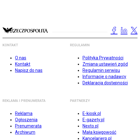
KONTAKT
REGULAMIN
O nas
Polityka Prywatności
Kontakt
Zmiana ustawień zgód
Napisz do nas
Regulamin serwisu
Informacje o nadawcy
Deklaracja dostępności
REKLAMA I PRENUMERATA
PARTNERZY
Reklama
E-kiosk.pl
Ogłoszenia
E-gazety.pl
Prenumerata
Nexto.pl
Archiwum
Mała księgowość
Kancelarierp.pl