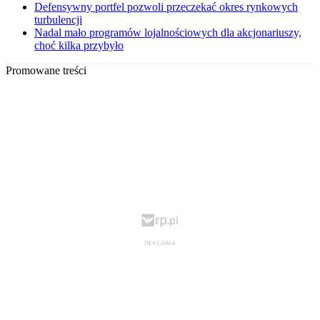
Defensywny portfel pozwoli przeczekać okres rynkowych
turbulencji
Nadal mało programów lojalnościowych dla akcjonariuszy,
choć kilka przybyło
Promowane treści