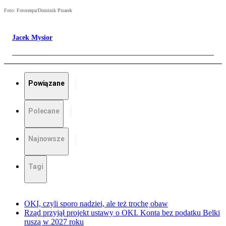
Foto: Fotorzepa/Dominik Pisarek
Jacek Mysior
Powiązane
Polecane
Najnowsze
Tagi
OKI, czyli sporo nadziei, ale też trochę obaw
Rząd przyjął projekt ustawy o OKI. Konta bez podatku Belki
ruszą w 2027 roku