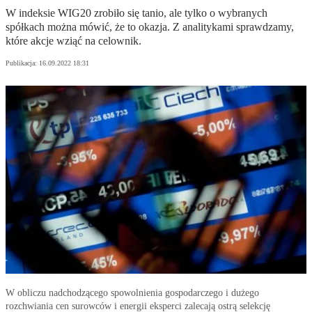
W indeksie WIG20 zrobiło się tanio, ale tylko o wybranych
spółkach można mówić, że to okazja. Z analitykami sprawdzamy,
które akcje wziąć na celownik.
Publikacja:
16.09.2022 18:31
W obliczu nadchodzącego spowolnienia gospodarczego i dużego
rozchwiania cen surowców i energii eksperci zalecają ostrą selekcję