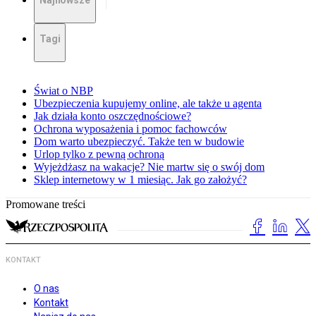
Najnowsze
Tagi
Świat o NBP
Ubezpieczenia kupujemy online, ale także u agenta
Jak działa konto oszczędnościowe?
Ochrona wyposażenia i pomoc fachowców
Dom warto ubezpieczyć. Także ten w budowie
Urlop tylko z pewną ochroną
Wyjeżdżasz na wakacje? Nie martw się o swój dom
Sklep internetowy w 1 miesiąc. Jak go założyć?
Promowane treści
KONTAKT
O nas
Kontakt