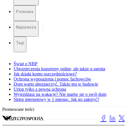
Polecane
Najnowsze
Tagi
Świat o NBP
Ubezpieczenia kupujemy online, ale także u agenta
Jak działa konto oszczędnościowe?
Ochrona wyposażenia i pomoc fachowców
Dom warto ubezpieczyć. Także ten w budowie
Urlop tylko z pewną ochroną
Wyjeżdżasz na wakacje? Nie martw się o swój dom
Sklep internetowy w 1 miesiąc. Jak go założyć?
Promowane treści