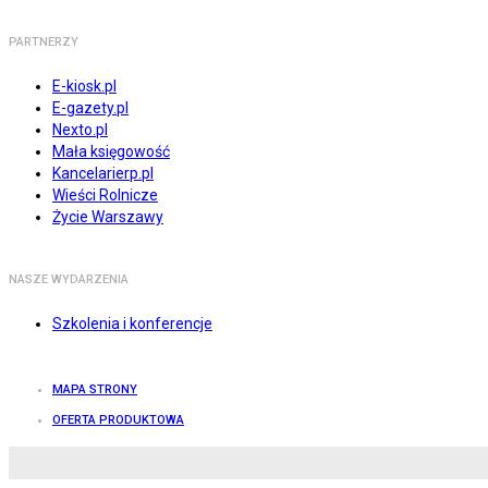
PARTNERZY
E-kiosk.pl
E-gazety.pl
Nexto.pl
Mała księgowość
Kancelarierp.pl
Wieści Rolnicze
Życie Warszawy
NASZE WYDARZENIA
Szkolenia i konferencje
MAPA STRONY
OFERTA PRODUKTOWA