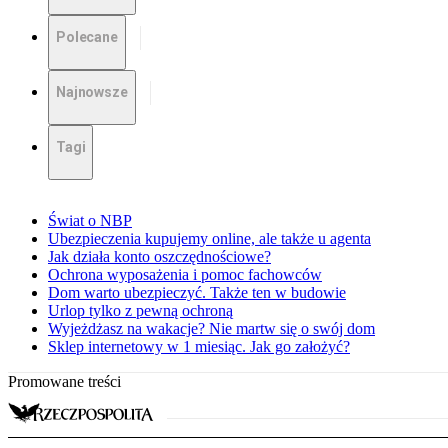
Polecane
Najnowsze
Tagi
Świat o NBP
Ubezpieczenia kupujemy online, ale także u agenta
Jak działa konto oszczędnościowe?
Ochrona wyposażenia i pomoc fachowców
Dom warto ubezpieczyć. Także ten w budowie
Urlop tylko z pewną ochroną
Wyjeżdżasz na wakacje? Nie martw się o swój dom
Sklep internetowy w 1 miesiąc. Jak go założyć?
Promowane treści