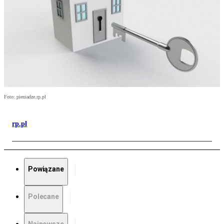
Foto: pieniadze.rp.pl
rp.pl
Powiązane
Polecane