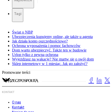
Najnowsze
Tagi
Świat o NBP
Ubezpieczenia kupujemy online, ale także u agenta
Jak działa konto oszczędnościowe?
Ochrona wyposażenia i pomoc fachowców
Dom warto ubezpieczyć. Także ten w budowie
Urlop tylko z pewną ochroną
Wyjeżdżasz na wakacje? Nie martw się o swój dom
Sklep internetowy w 1 miesiąc. Jak go założyć?
Promowane treści
KONTAKT
O nas
Kontakt