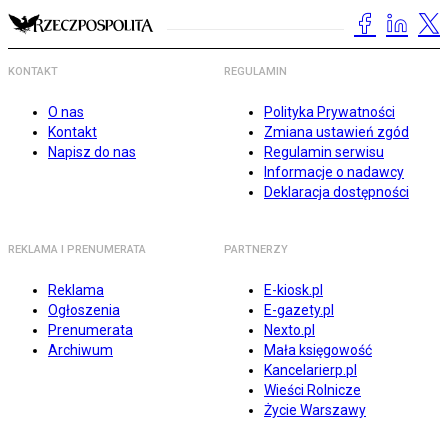
KONTAKT
REGULAMIN
O nas
Polityka Prywatności
Kontakt
Zmiana ustawień zgód
Napisz do nas
Regulamin serwisu
Informacje o nadawcy
Deklaracja dostępności
REKLAMA I PRENUMERATA
PARTNERZY
Reklama
E-kiosk.pl
Ogłoszenia
E-gazety.pl
Prenumerata
Nexto.pl
Archiwum
Mała księgowość
Kancelarierp.pl
Wieści Rolnicze
Życie Warszawy