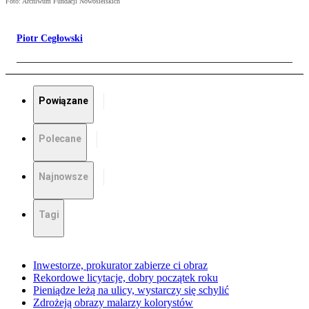
Foto: Archiwum Fundacji Nowosielskich
Piotr Cegłowski
Powiązane
Polecane
Najnowsze
Tagi
Inwestorze, prokurator zabierze ci obraz
Rekordowe licytacje, dobry początek roku
Pieniądze leżą na ulicy, wystarczy się schylić
Zdrożeją obrazy malarzy kolorystów