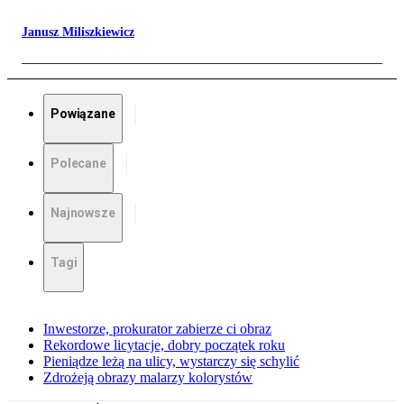
Janusz Miliszkiewicz
Powiązane
Polecane
Najnowsze
Tagi
Inwestorze, prokurator zabierze ci obraz
Rekordowe licytacje, dobry początek roku
Pieniądze leżą na ulicy, wystarczy się schylić
Zdrożeją obrazy malarzy kolorystów