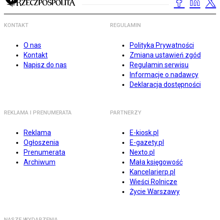
KONTAKT
REGULAMIN
O nas
Polityka Prywatności
Kontakt
Zmiana ustawień zgód
Napisz do nas
Regulamin serwisu
Informacje o nadawcy
Deklaracja dostępności
REKLAMA I PRENUMERATA
PARTNERZY
Reklama
E-kiosk.pl
Ogłoszenia
E-gazety.pl
Prenumerata
Nexto.pl
Archiwum
Mała księgowość
Kancelarierp.pl
Wieści Rolnicze
Życie Warszawy
NASZE WYDARZENIA