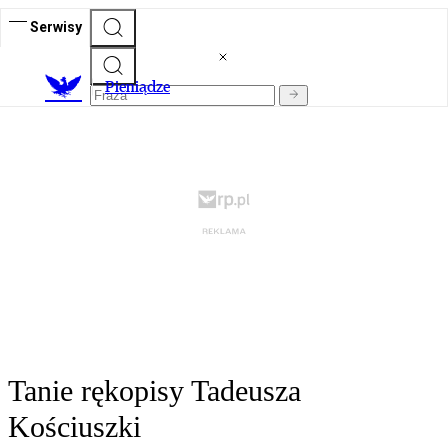
Serwisy
P
ieniądze
Tanie rękopisy Tadeusza
Kościuszki