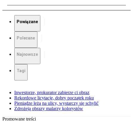
Powiązane
Polecane
Najnowsze
Tagi
Inwestorze, prokurator zabierze ci obraz
Rekordowe licytacje, dobry początek roku
Pieniądze leżą na ulicy, wystarczy się schylić
Zdrożeją obrazy malarzy kolorystów
Promowane treści