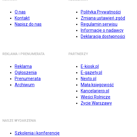
O nas
Polityka Prywatności
Kontakt
Zmiana ustawień zgód
Napisz do nas
Regulamin serwisu
Informacje o nadawcy
Deklaracja dostępności
REKLAMA I PRENUMERATA
PARTNERZY
Reklama
E-kiosk.pl
Ogłoszenia
E-gazety.pl
Prenumerata
Nexto.pl
Archiwum
Mała księgowość
Kancelarierp.pl
Wieści Rolnicze
Życie Warszawy
NASZE WYDARZENIA
Szkolenia i konferencje