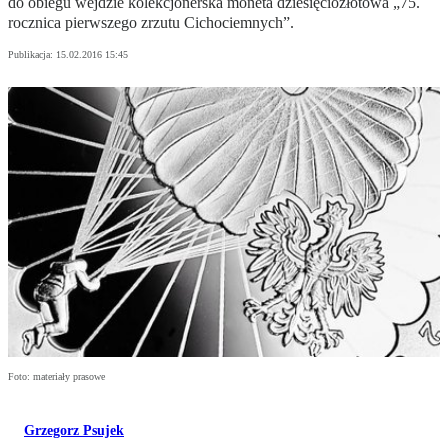
do obiegu wejdzie kolekcjonerska moneta dziesięciozłotowa „75.
rocznica pierwszego zrzutu Cichociemnych”.
Publikacja:
15.02.2016 15:45
Foto: materiały prasowe
Grzegorz Psujek