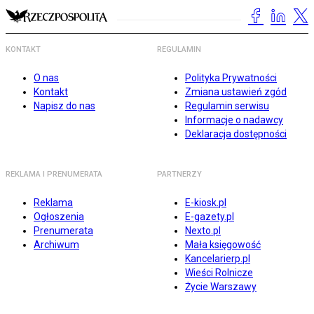
KONTAKT
REGULAMIN
O nas
Polityka Prywatności
Kontakt
Zmiana ustawień zgód
Napisz do nas
Regulamin serwisu
Informacje o nadawcy
Deklaracja dostępności
REKLAMA I PRENUMERATA
PARTNERZY
Reklama
E-kiosk.pl
Ogłoszenia
E-gazety.pl
Prenumerata
Nexto.pl
Archiwum
Mała księgowość
Kancelarierp.pl
Wieści Rolnicze
Życie Warszawy