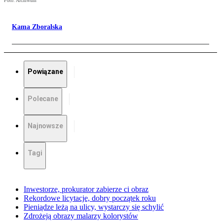
Foto: Archiwum
Kama Zboralska
Powiązane
Polecane
Najnowsze
Tagi
Inwestorze, prokurator zabierze ci obraz
Rekordowe licytacje, dobry początek roku
Pieniądze leżą na ulicy, wystarczy się schylić
Zdrożeją obrazy malarzy kolorystów