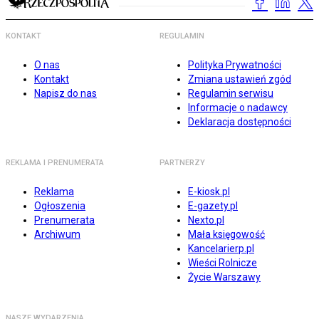
KONTAKT
REGULAMIN
O nas
Polityka Prywatności
Kontakt
Zmiana ustawień zgód
Napisz do nas
Regulamin serwisu
Informacje o nadawcy
Deklaracja dostępności
REKLAMA I PRENUMERATA
PARTNERZY
Reklama
E-kiosk.pl
Ogłoszenia
E-gazety.pl
Prenumerata
Nexto.pl
Archiwum
Mała księgowość
Kancelarierp.pl
Wieści Rolnicze
Życie Warszawy
NASZE WYDARZENIA