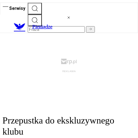
Serwisy
P
ieniądze
Przepustka do ekskluzywnego
klubu