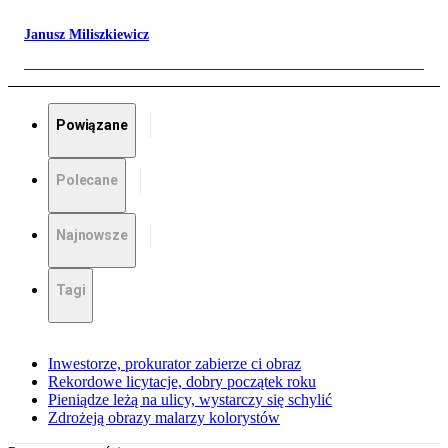
Janusz Miliszkiewicz
Powiązane
Polecane
Najnowsze
Tagi
Inwestorze, prokurator zabierze ci obraz
Rekordowe licytacje, dobry początek roku
Pieniądze leżą na ulicy, wystarczy się schylić
Zdrożeją obrazy malarzy kolorystów