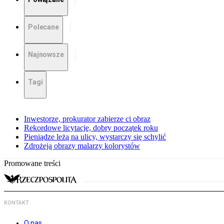
Polecane
Najnowsze
Tagi
Inwestorze, prokurator zabierze ci obraz
Rekordowe licytacje, dobry początek roku
Pieniądze leżą na ulicy, wystarczy się schylić
Zdrożeją obrazy malarzy kolorystów
Promowane treści
KONTAKT
O nas