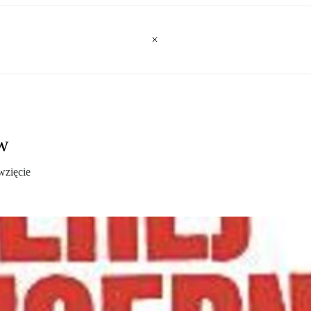
w
wzięcie