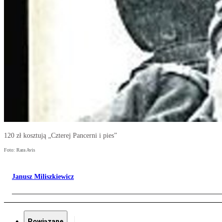
120 zł kosztują „Czterej Pancerni i pies”
Foto: Rara Avis
Janusz Miliszkiewicz
Powiązane