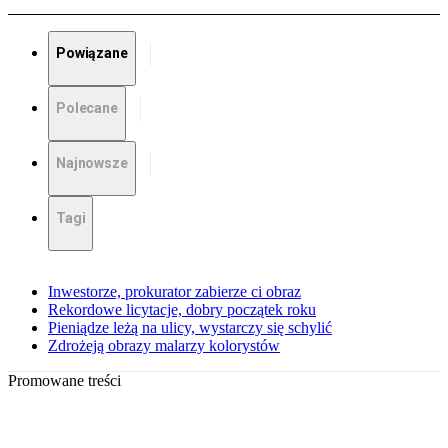
Powiązane
Polecane
Najnowsze
Tagi
Inwestorze, prokurator zabierze ci obraz
Rekordowe licytacje, dobry początek roku
Pieniądze leżą na ulicy, wystarczy się schylić
Zdrożeją obrazy malarzy kolorystów
Promowane treści