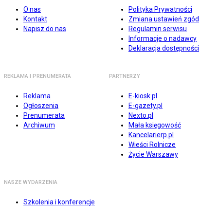
O nas
Polityka Prywatności
Kontakt
Zmiana ustawień zgód
Napisz do nas
Regulamin serwisu
Informacje o nadawcy
Deklaracja dostępności
REKLAMA I PRENUMERATA
PARTNERZY
Reklama
E-kiosk.pl
Ogłoszenia
E-gazety.pl
Prenumerata
Nexto.pl
Archiwum
Mała księgowość
Kancelarierp.pl
Wieści Rolnicze
Życie Warszawy
NASZE WYDARZENIA
Szkolenia i konferencje