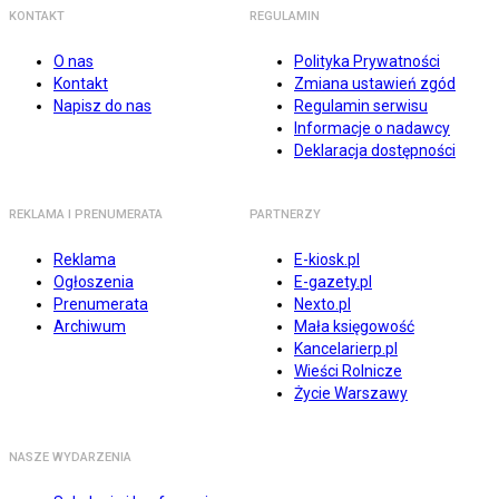
KONTAKT
REGULAMIN
O nas
Polityka Prywatności
Kontakt
Zmiana ustawień zgód
Napisz do nas
Regulamin serwisu
Informacje o nadawcy
Deklaracja dostępności
REKLAMA I PRENUMERATA
PARTNERZY
Reklama
E-kiosk.pl
Ogłoszenia
E-gazety.pl
Prenumerata
Nexto.pl
Archiwum
Mała księgowość
Kancelarierp.pl
Wieści Rolnicze
Życie Warszawy
NASZE WYDARZENIA