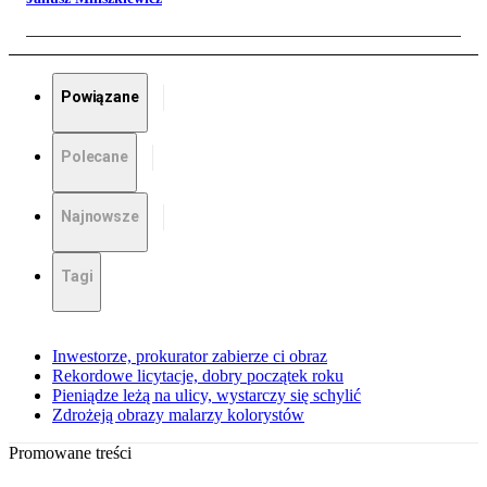
Powiązane
Polecane
Najnowsze
Tagi
Inwestorze, prokurator zabierze ci obraz
Rekordowe licytacje, dobry początek roku
Pieniądze leżą na ulicy, wystarczy się schylić
Zdrożeją obrazy malarzy kolorystów
Promowane treści