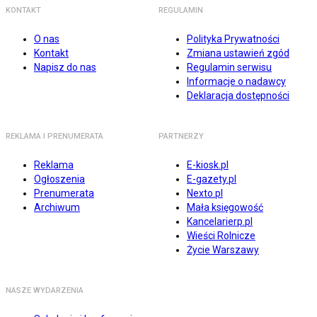
KONTAKT
REGULAMIN
O nas
Polityka Prywatności
Kontakt
Zmiana ustawień zgód
Napisz do nas
Regulamin serwisu
Informacje o nadawcy
Deklaracja dostępności
REKLAMA I PRENUMERATA
PARTNERZY
Reklama
E-kiosk.pl
Ogłoszenia
E-gazety.pl
Prenumerata
Nexto.pl
Archiwum
Mała księgowość
Kancelarierp.pl
Wieści Rolnicze
Życie Warszawy
NASZE WYDARZENIA