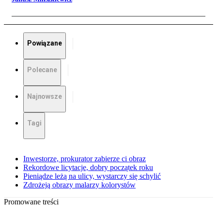
Powiązane
Polecane
Najnowsze
Tagi
Inwestorze, prokurator zabierze ci obraz
Rekordowe licytacje, dobry początek roku
Pieniądze leżą na ulicy, wystarczy się schylić
Zdrożeją obrazy malarzy kolorystów
Promowane treści