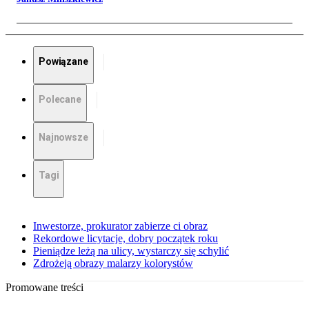
Powiązane
Polecane
Najnowsze
Tagi
Inwestorze, prokurator zabierze ci obraz
Rekordowe licytacje, dobry początek roku
Pieniądze leżą na ulicy, wystarczy się schylić
Zdrożeją obrazy malarzy kolorystów
Promowane treści