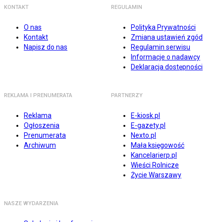
KONTAKT
REGULAMIN
O nas
Polityka Prywatności
Kontakt
Zmiana ustawień zgód
Napisz do nas
Regulamin serwisu
Informacje o nadawcy
Deklaracja dostępności
REKLAMA I PRENUMERATA
PARTNERZY
Reklama
E-kiosk.pl
Ogłoszenia
E-gazety.pl
Prenumerata
Nexto.pl
Archiwum
Mała księgowość
Kancelarierp.pl
Wieści Rolnicze
Życie Warszawy
NASZE WYDARZENIA