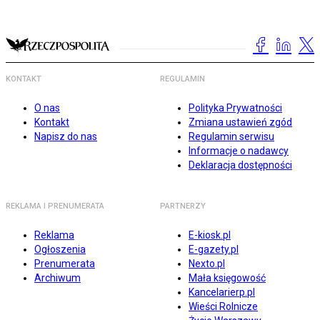
KONTAKT
REGULAMIN
O nas
Polityka Prywatności
Kontakt
Zmiana ustawień zgód
Napisz do nas
Regulamin serwisu
Informacje o nadawcy
Deklaracja dostępności
REKLAMA I PRENUMERATA
PARTNERZY
Reklama
E-kiosk.pl
Ogłoszenia
E-gazety.pl
Prenumerata
Nexto.pl
Archiwum
Mała księgowość
Kancelarierp.pl
Wieści Rolnicze