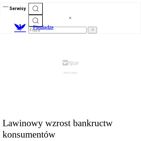
Serwisy
P
ieniądze
Lawinowy wzrost bankructw
konsumentów