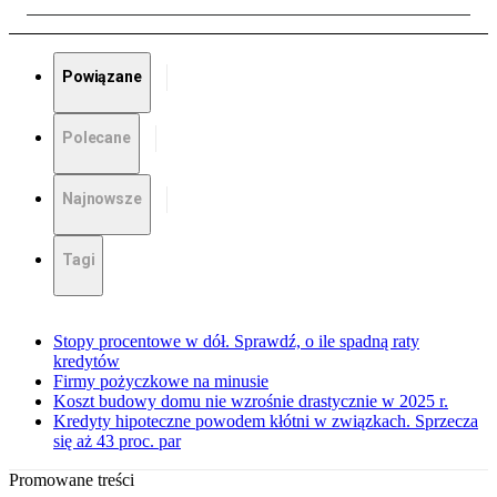
Powiązane
Polecane
Najnowsze
Tagi
Stopy procentowe w dół. Sprawdź, o ile spadną raty
kredytów
Firmy pożyczkowe na minusie
Koszt budowy domu nie wzrośnie drastycznie w 2025 r.
Kredyty hipoteczne powodem kłótni w związkach. Sprzecza
się aż 43 proc. par
Promowane treści