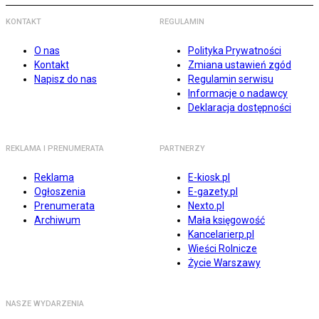
KONTAKT
REGULAMIN
O nas
Polityka Prywatności
Kontakt
Zmiana ustawień zgód
Napisz do nas
Regulamin serwisu
Informacje o nadawcy
Deklaracja dostępności
REKLAMA I PRENUMERATA
PARTNERZY
Reklama
E-kiosk.pl
Ogłoszenia
E-gazety.pl
Prenumerata
Nexto.pl
Archiwum
Mała księgowość
Kancelarierp.pl
Wieści Rolnicze
Życie Warszawy
NASZE WYDARZENIA