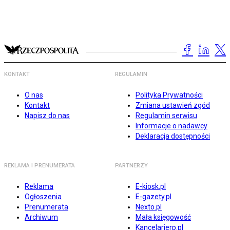
KONTAKT
REGULAMIN
O nas
Polityka Prywatności
Kontakt
Zmiana ustawień zgód
Napisz do nas
Regulamin serwisu
Informacje o nadawcy
Deklaracja dostępności
REKLAMA I PRENUMERATA
PARTNERZY
Reklama
E-kiosk.pl
Ogłoszenia
E-gazety.pl
Prenumerata
Nexto.pl
Archiwum
Mała księgowość
Kancelarierp.pl