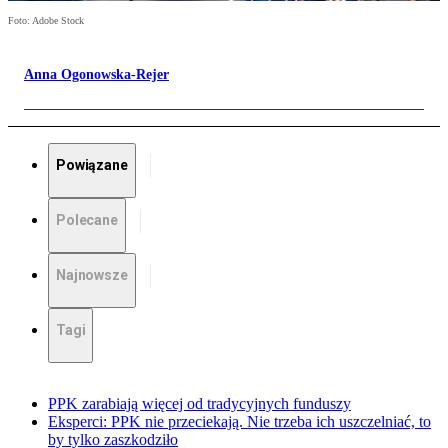
Foto: Adobe Stock
Anna Ogonowska-Rejer
Powiązane
Polecane
Najnowsze
Tagi
PPK zarabiają więcej od tradycyjnych funduszy
Eksperci: PPK nie przeciekają. Nie trzeba ich uszczelniać, to
by tylko zaszkodziło