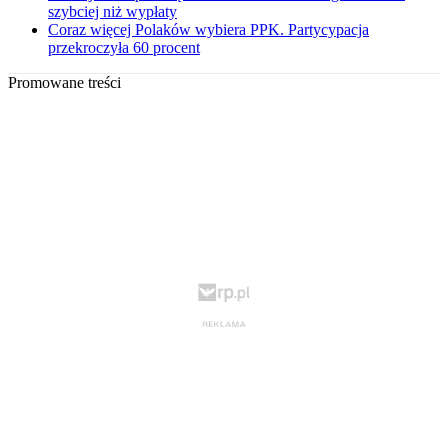
szybciej niż wypłaty
Coraz więcej Polaków wybiera PPK. Partycypacja
przekroczyła 60 procent
Promowane treści