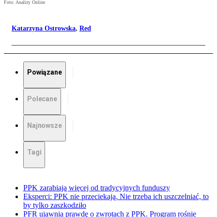
Foto: Analizy Online
Katarzyna Ostrowska
,
Red
Powiązane
Polecane
Najnowsze
Tagi
PPK zarabiają więcej od tradycyjnych funduszy
Eksperci: PPK nie przeciekają. Nie trzeba ich uszczelniać, to
by tylko zaszkodziło
PFR ujawnia prawdę o zwrotach z PPK. Program rośnie