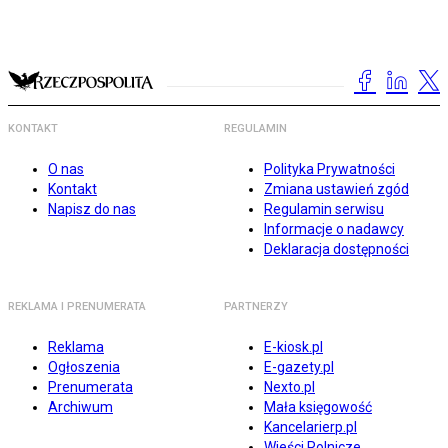
KONTAKT
REGULAMIN
O nas
Polityka Prywatności
Kontakt
Zmiana ustawień zgód
Napisz do nas
Regulamin serwisu
Informacje o nadawcy
Deklaracja dostępności
REKLAMA I PRENUMERATA
PARTNERZY
Reklama
E-kiosk.pl
Ogłoszenia
E-gazety.pl
Prenumerata
Nexto.pl
Archiwum
Mała księgowość
Kancelarierp.pl
Wieści Rolnicze