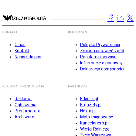
KONTAKT
REGULAMIN
O nas
Polityka Prywatności
Kontakt
Zmiana ustawień zgód
Napisz do nas
Regulamin serwisu
Informacje o nadawcy
Deklaracja dostępności
REKLAMA I PRENUMERATA
PARTNERZY
Reklama
E-kiosk.pl
Ogłoszenia
E-gazety.pl
Prenumerata
Nexto.pl
Archiwum
Mała księgowość
Kancelarierp.pl
Wieści Rolnicze
Życie Warszawy