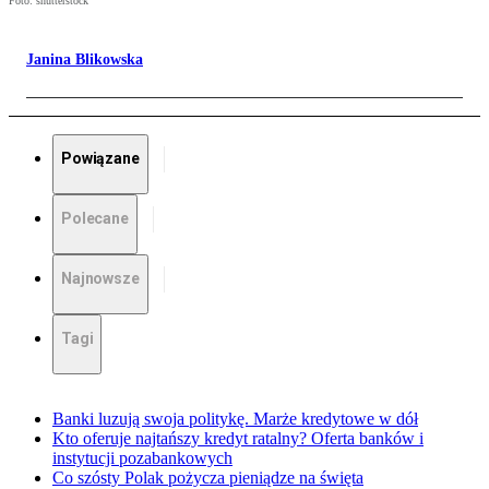
Foto: shutterstock
Janina Blikowska
Powiązane
Polecane
Najnowsze
Tagi
Banki luzują swoja politykę. Marże kredytowe w dół
Kto oferuje najtańszy kredyt ratalny? Oferta banków i
instytucji pozabankowych
Co szósty Polak pożycza pieniądze na święta