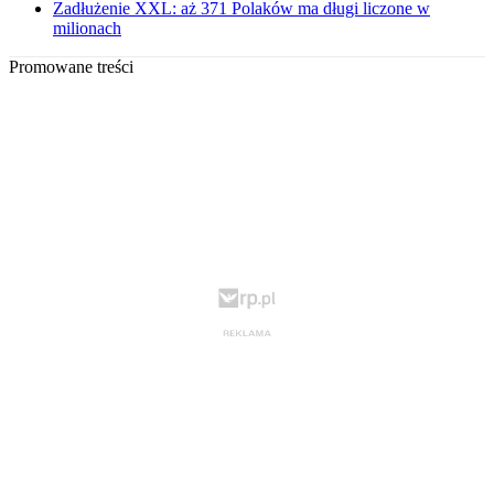
Zadłużenie XXL: aż 371 Polaków ma długi liczone w
milionach
Promowane treści