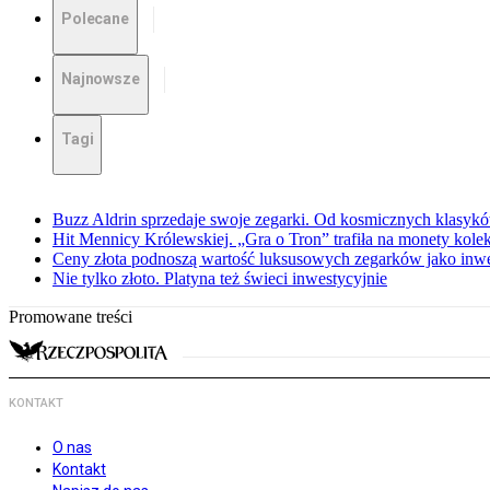
Polecane
Najnowsze
Tagi
Buzz Aldrin sprzedaje swoje zegarki. Od kosmicznych klasyk
Hit Mennicy Królewskiej. „Gra o Tron” trafiła na monety kole
Ceny złota podnoszą wartość luksusowych zegarków jako inwe
Nie tylko złoto. Platyna też świeci inwestycyjnie
Promowane treści
KONTAKT
O nas
Kontakt