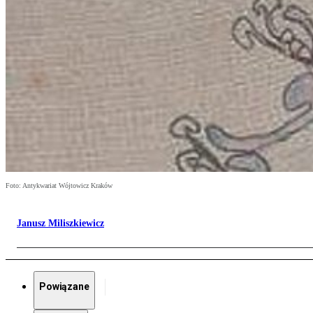
Foto: Antykwariat Wójtowicz Kraków
Janusz Miliszkiewicz
Powiązane