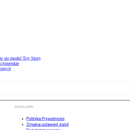
ów po model Toy Story
kcjonerskie
stycji
REGULAMIN
Polityka Prywatności
Zmiana ustawień zgód