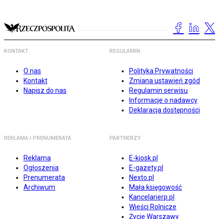
KONTAKT
REGULAMIN
O nas
Polityka Prywatności
Kontakt
Zmiana ustawień zgód
Napisz do nas
Regulamin serwisu
Informacje o nadawcy
Deklaracja dostępności
REKLAMA I PRENUMERATA
PARTNERZY
Reklama
E-kiosk.pl
Ogłoszenia
E-gazety.pl
Prenumerata
Nexto.pl
Archiwum
Mała księgowość
Kancelarierp.pl
Wieści Rolnicze
Życie Warszawy