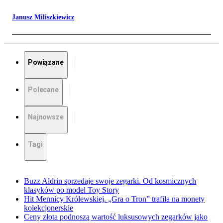
Janusz Miliszkiewicz
Powiązane
Polecane
Najnowsze
Tagi
Buzz Aldrin sprzedaje swoje zegarki. Od kosmicznych
klasyków po model Toy Story
Hit Mennicy Królewskiej. „Gra o Tron” trafiła na monety
kolekcjonerskie
Ceny złota podnoszą wartość luksusowych zegarków jako