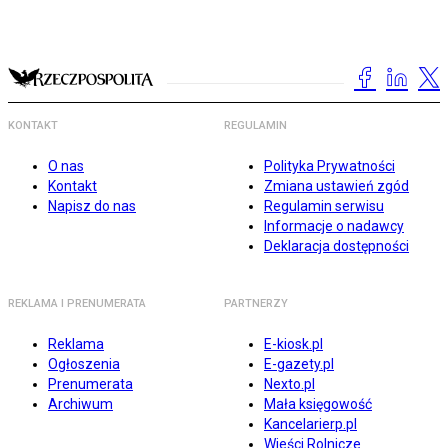
KONTAKT
REGULAMIN
O nas
Polityka Prywatności
Kontakt
Zmiana ustawień zgód
Napisz do nas
Regulamin serwisu
Informacje o nadawcy
Deklaracja dostępności
REKLAMA I PRENUMERATA
PARTNERZY
Reklama
E-kiosk.pl
Ogłoszenia
E-gazety.pl
Prenumerata
Nexto.pl
Archiwum
Mała księgowość
Kancelarierp.pl
Wieści Rolnicze