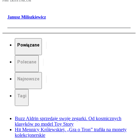
Foto: DESA UNICUM
Janusz Miliszkiewicz
Powiązane
Polecane
Najnowsze
Tagi
Buzz Aldrin sprzedaje swoje zegarki. Od kosmicznych
klasyków po model Toy Story
Hit Mennicy Królewskiej. „Gra o Tron” trafiła na monety
kolekcjonerskie