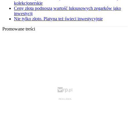
kolekcjonerskie
Ceny złota podnoszą wartość luksusowych zegarków jako
inwestycji
Nie tylko złoto. Platyna też świeci inwestycyjnie
Promowane treści