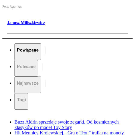
Foto: Agra - Art
Janusz Miliszkiewicz
Powiązane
Polecane
Najnowsze
Tagi
Buzz Aldrin sprzedaje swoje zegarki. Od kosmicznych
klasyków po model Toy Story
Hit Mennicy Królewskiej. „Gra o Tron” trafiła na monety