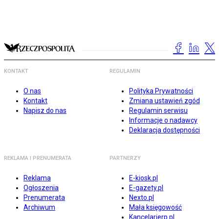
KONTAKT
REGULAMIN
O nas
Polityka Prywatności
Kontakt
Zmiana ustawień zgód
Napisz do nas
Regulamin serwisu
Informacje o nadawcy
Deklaracja dostępności
REKLAMA I PRENUMERATA
PARTNERZY
Reklama
E-kiosk.pl
Ogłoszenia
E-gazety.pl
Prenumerata
Nexto.pl
Archiwum
Mała księgowość
Kancelarierp.pl