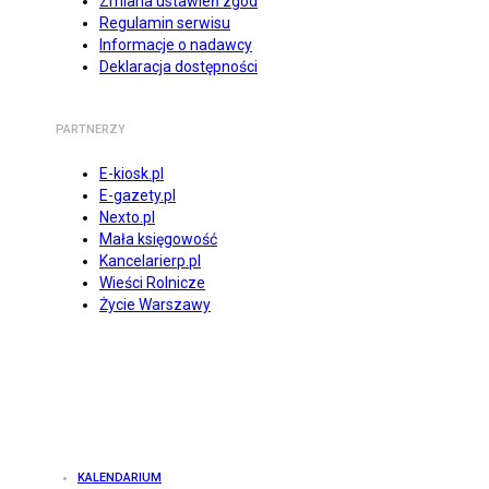
Zmiana ustawień zgód
Regulamin serwisu
Informacje o nadawcy
Deklaracja dostępności
PARTNERZY
E-kiosk.pl
E-gazety.pl
Nexto.pl
Mała księgowość
Kancelarierp.pl
Wieści Rolnicze
Życie Warszawy
KALENDARIUM