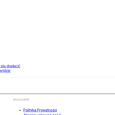
 nią dopłacić
bejdzie
REGULAMIN
Polityka Prywatności