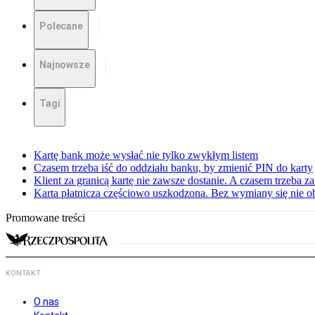
Polecane
Najnowsze
Tagi
Kartę bank może wysłać nie tylko zwykłym listem
Czasem trzeba iść do oddziału banku, by zmienić PIN do karty
Klient za granicą kartę nie zawsze dostanie. A czasem trzeba za
Karta płatnicza częściowo uszkodzona. Bez wymiany się nie o
Promowane treści
KONTAKT
O nas