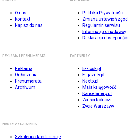
KONTAKT
REGULAMIN
O nas
Polityka Prywatności
Kontakt
Zmiana ustawień zgód
Napisz do nas
Regulamin serwisu
Informacje o nadawcy
Deklaracja dostępności
REKLAMA I PRENUMERATA
PARTNERZY
Reklama
E-kiosk.pl
Ogłoszenia
E-gazety.pl
Prenumerata
Nexto.pl
Archiwum
Mała księgowość
Kancelarierp.pl
Wieści Rolnicze
Życie Warszawy
NASZE WYDARZENIA
Szkolenia i konferencje