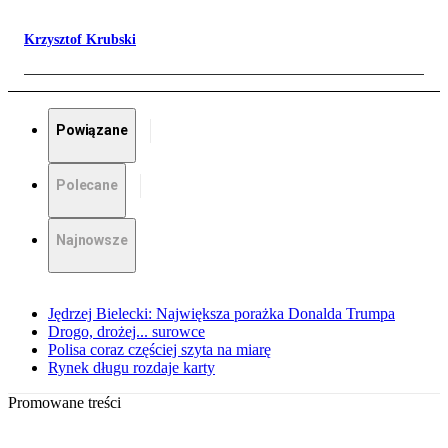
Krzysztof Krubski
Powiązane
Polecane
Najnowsze
Jędrzej Bielecki: Największa porażka Donalda Trumpa
Drogo, drożej... surowce
Polisa coraz częściej szyta na miarę
Rynek długu rozdaje karty
Promowane treści