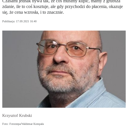
Czasami jednak bywa tak, że coś musimy kupić, mamy z grubsza
zdanie, ile to coś kosztuje, ale gdy przychodzi do płacenia, okazuje
się, że cena wzrosła, i to znacznie.
Publikacja:
17.09.2021 16:40
Krzysztof Krubski
Foto: Fotorzepa/Waldemar Kompała