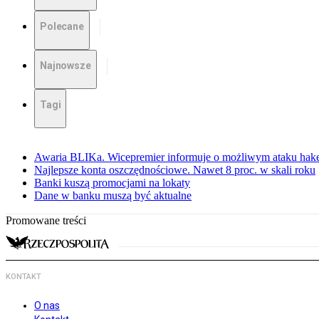
Polecane
Najnowsze
Tagi
Awaria BLIKa. Wicepremier informuje o możliwym ataku hak
Najlepsze konta oszczędnościowe. Nawet 8 proc. w skali roku
Banki kuszą promocjami na lokaty
Dane w banku muszą być aktualne
Promowane treści
KONTAKT
O nas