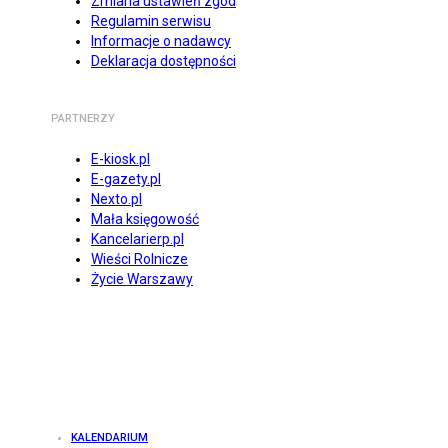
Zmiana ustawień zgód
Regulamin serwisu
Informacje o nadawcy
Deklaracja dostępności
PARTNERZY
E-kiosk.pl
E-gazety.pl
Nexto.pl
Mała księgowość
Kancelarierp.pl
Wieści Rolnicze
Życie Warszawy
KALENDARIUM