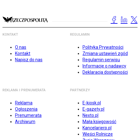
KONTAKT
REGULAMIN
O nas
Polityka Prywatności
Kontakt
Zmiana ustawień zgód
Napisz do nas
Regulamin serwisu
Informacje o nadawcy
Deklaracja dostępności
REKLAMA I PRENUMERATA
PARTNERZY
Reklama
E-kiosk.pl
Ogłoszenia
E-gazety.pl
Prenumerata
Nexto.pl
Archiwum
Mała księgowość
Kancelarierp.pl
Wieści Rolnicze