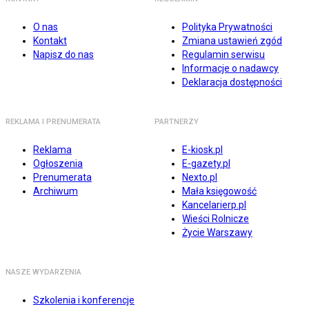
O nas
Polityka Prywatności
Kontakt
Zmiana ustawień zgód
Napisz do nas
Regulamin serwisu
Informacje o nadawcy
Deklaracja dostępności
REKLAMA I PRENUMERATA
PARTNERZY
Reklama
E-kiosk.pl
Ogłoszenia
E-gazety.pl
Prenumerata
Nexto.pl
Archiwum
Mała księgowość
Kancelarierp.pl
Wieści Rolnicze
Życie Warszawy
NASZE WYDARZENIA
Szkolenia i konferencje