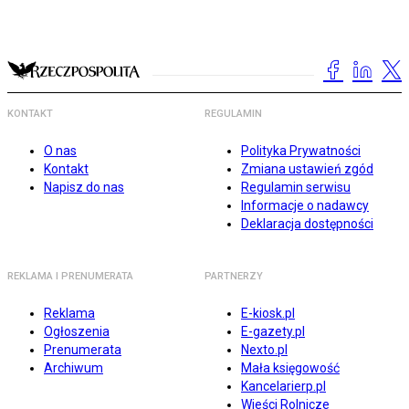
KONTAKT
REGULAMIN
O nas
Polityka Prywatności
Kontakt
Zmiana ustawień zgód
Napisz do nas
Regulamin serwisu
Informacje o nadawcy
Deklaracja dostępności
REKLAMA I PRENUMERATA
PARTNERZY
Reklama
E-kiosk.pl
Ogłoszenia
E-gazety.pl
Prenumerata
Nexto.pl
Archiwum
Mała księgowość
Kancelarierp.pl
Wieści Rolnicze