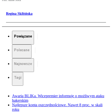
Foto: Adobe Stock
Regina Skibińska
Powiązane
Polecane
Najnowsze
Tagi
Awaria BLIKa. Wicepremier informuje o możliwym ataku
hakerskim
Najlepsze konta oszczędnościowe. Nawet 8 proc. w skali
roku