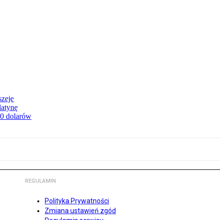
szeje
latynę
00 dolarów
REGULAMIN
Polityka Prywatności
Zmiana ustawień zgód