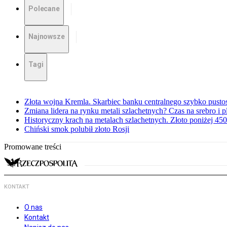
Polecane
Najnowsze
Tagi
Złota wojna Kremla. Skarbiec banku centralnego szybko pusto
Zmiana lidera na rynku metali szlachetnych? Czas na srebro i p
Historyczny krach na metalach szlachetnych. Złoto poniżej 45
Chiński smok polubił złoto Rosji
Promowane treści
KONTAKT
O nas
Kontakt