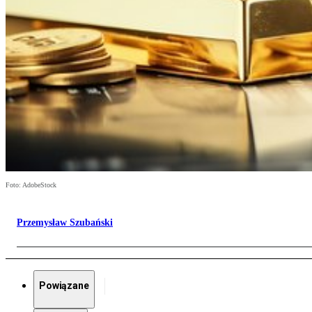
Foto: AdobeStock
Przemysław Szubański
Powiązane