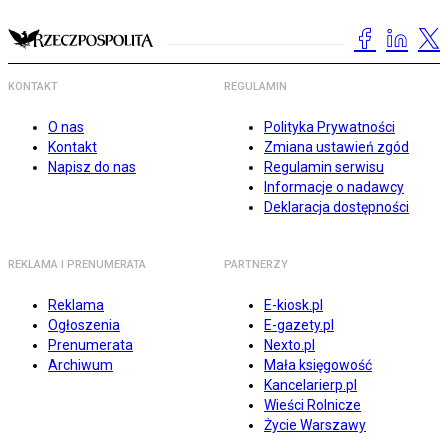
KONTAKT
REGULAMIN
O nas
Polityka Prywatności
Kontakt
Zmiana ustawień zgód
Napisz do nas
Regulamin serwisu
Informacje o nadawcy
Deklaracja dostępności
REKLAMA I PRENUMERATA
PARTNERZY
Reklama
E-kiosk.pl
Ogłoszenia
E-gazety.pl
Prenumerata
Nexto.pl
Archiwum
Mała księgowość
Kancelarierp.pl
Wieści Rolnicze
Życie Warszawy