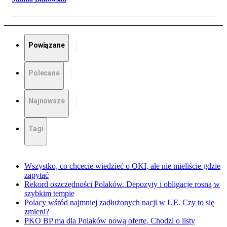
Powiązane
Polecane
Najnowsze
Tagi
Wszystko, co chcecie wiedzieć o OKI, ale nie mieliście gdzie
zapytać
Rekord oszczędności Polaków. Depozyty i obligacje rosną w
szybkim tempie
Polacy wśród najmniej zadłużonych nacji w UE. Czy to się
zmieni?
PKO BP ma dla Polaków nową ofertę. Chodzi o listy