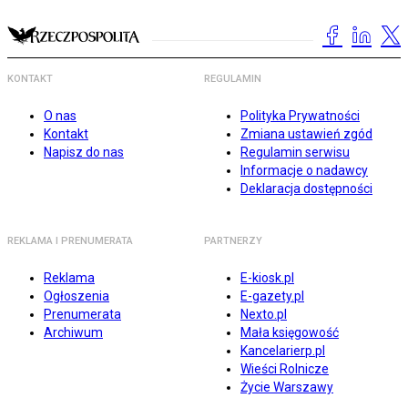
KONTAKT
REGULAMIN
O nas
Polityka Prywatności
Kontakt
Zmiana ustawień zgód
Napisz do nas
Regulamin serwisu
Informacje o nadawcy
Deklaracja dostępności
REKLAMA I PRENUMERATA
PARTNERZY
Reklama
E-kiosk.pl
Ogłoszenia
E-gazety.pl
Prenumerata
Nexto.pl
Archiwum
Mała księgowość
Kancelarierp.pl
Wieści Rolnicze
Życie Warszawy