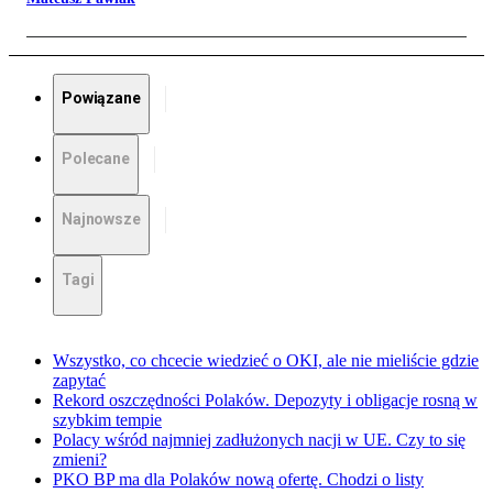
Powiązane
Polecane
Najnowsze
Tagi
Wszystko, co chcecie wiedzieć o OKI, ale nie mieliście gdzie
zapytać
Rekord oszczędności Polaków. Depozyty i obligacje rosną w
szybkim tempie
Polacy wśród najmniej zadłużonych nacji w UE. Czy to się
zmieni?
PKO BP ma dla Polaków nową ofertę. Chodzi o listy