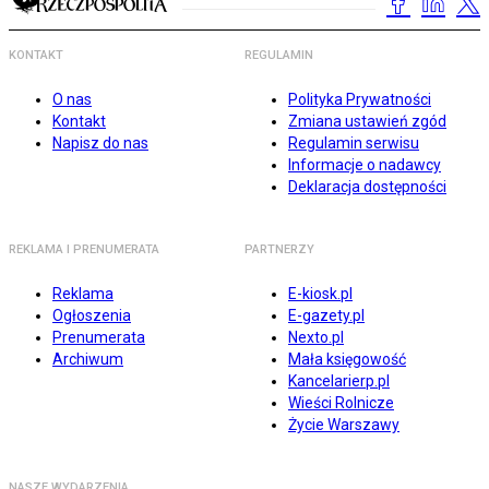
KONTAKT
REGULAMIN
O nas
Polityka Prywatności
Kontakt
Zmiana ustawień zgód
Napisz do nas
Regulamin serwisu
Informacje o nadawcy
Deklaracja dostępności
REKLAMA I PRENUMERATA
PARTNERZY
Reklama
E-kiosk.pl
Ogłoszenia
E-gazety.pl
Prenumerata
Nexto.pl
Archiwum
Mała księgowość
Kancelarierp.pl
Wieści Rolnicze
Życie Warszawy
NASZE WYDARZENIA