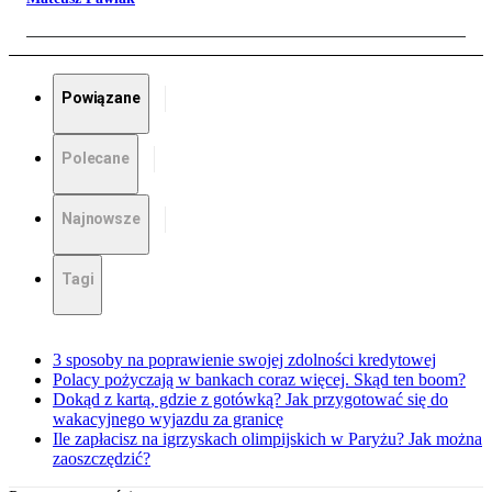
Powiązane
Polecane
Najnowsze
Tagi
3 sposoby na poprawienie swojej zdolności kredytowej
Polacy pożyczają w bankach coraz więcej. Skąd ten boom?
Dokąd z kartą, gdzie z gotówką? Jak przygotować się do
wakacyjnego wyjazdu za granicę
Ile zapłacisz na igrzyskach olimpijskich w Paryżu? Jak można
zaoszczędzić?