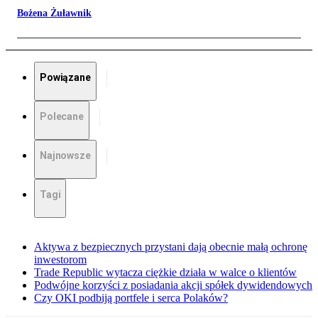
Bożena Żuławnik
Powiązane
Polecane
Najnowsze
Tagi
Aktywa z bezpiecznych przystani dają obecnie małą ochronę
inwestorom
Trade Republic wytacza ciężkie działa w walce o klientów
Podwójne korzyści z posiadania akcji spółek dywidendowych
Czy OKI podbiją portfele i serca Polaków?