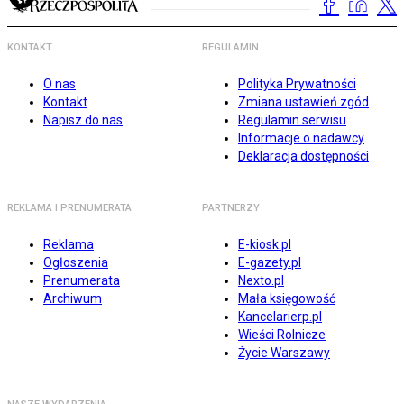
KONTAKT
REGULAMIN
O nas
Polityka Prywatności
Kontakt
Zmiana ustawień zgód
Napisz do nas
Regulamin serwisu
Informacje o nadawcy
Deklaracja dostępności
REKLAMA I PRENUMERATA
PARTNERZY
Reklama
E-kiosk.pl
Ogłoszenia
E-gazety.pl
Prenumerata
Nexto.pl
Archiwum
Mała księgowość
Kancelarierp.pl
Wieści Rolnicze
Życie Warszawy