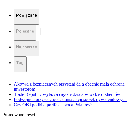
Powiązane
Polecane
Najnowsze
Tagi
Aktywa z bezpiecznych przystani dają obecnie małą ochronę
inwestorom
Trade Republic wytacza ciężkie działa w walce o klientów
Podwójne korzyści z posiadania akcji spółek dywidendowych
Czy OKI podbiją portfele i serca Polaków?
Promowane treści