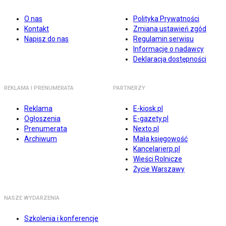
O nas
Polityka Prywatności
Kontakt
Zmiana ustawień zgód
Napisz do nas
Regulamin serwisu
Informacje o nadawcy
Deklaracja dostępności
REKLAMA I PRENUMERATA
PARTNERZY
Reklama
E-kiosk.pl
Ogłoszenia
E-gazety.pl
Prenumerata
Nexto.pl
Archiwum
Mała księgowość
Kancelarierp.pl
Wieści Rolnicze
Życie Warszawy
NASZE WYDARZENIA
Szkolenia i konferencje