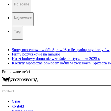
Polecane
Najnowsze
Tagi
Stopy procentowe w dół. Sprawdź, o ile spadną raty kredytów
Firmy pożyczkowe na minusie
Koszt budowy domu nie wzrośnie drastycznie w 2025 r.
Kredyty hipoteczne powodem kłótni w związkach. Sprzecza się
Promowane treści
KONTAKT
O nas
Kontakt