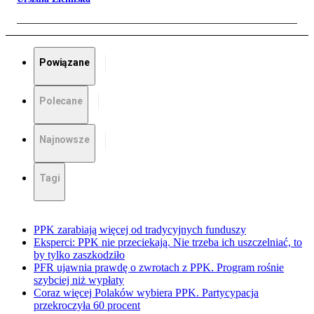
Powiązane
Polecane
Najnowsze
Tagi
PPK zarabiają więcej od tradycyjnych funduszy
Eksperci: PPK nie przeciekają. Nie trzeba ich uszczelniać, to
by tylko zaszkodziło
PFR ujawnia prawdę o zwrotach z PPK. Program rośnie
szybciej niż wypłaty
Coraz więcej Polaków wybiera PPK. Partycypacja
przekroczyła 60 procent