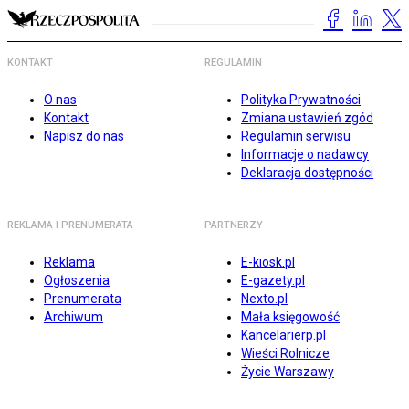
KONTAKT
REGULAMIN
O nas
Polityka Prywatności
Kontakt
Zmiana ustawień zgód
Napisz do nas
Regulamin serwisu
Informacje o nadawcy
Deklaracja dostępności
REKLAMA I PRENUMERATA
PARTNERZY
Reklama
E-kiosk.pl
Ogłoszenia
E-gazety.pl
Prenumerata
Nexto.pl
Archiwum
Mała księgowość
Kancelarierp.pl
Wieści Rolnicze
Życie Warszawy