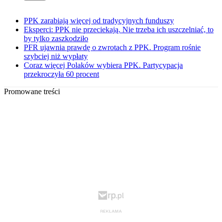
PPK zarabiają więcej od tradycyjnych funduszy
Eksperci: PPK nie przeciekają. Nie trzeba ich uszczelniać, to
by tylko zaszkodziło
PFR ujawnia prawdę o zwrotach z PPK. Program rośnie
szybciej niż wypłaty
Coraz więcej Polaków wybiera PPK. Partycypacja
przekroczyła 60 procent
Promowane treści