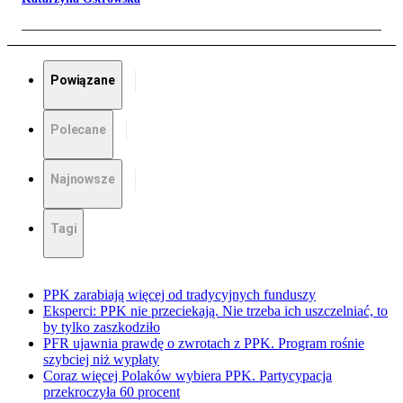
Powiązane
Polecane
Najnowsze
Tagi
PPK zarabiają więcej od tradycyjnych funduszy
Eksperci: PPK nie przeciekają. Nie trzeba ich uszczelniać, to
by tylko zaszkodziło
PFR ujawnia prawdę o zwrotach z PPK. Program rośnie
szybciej niż wypłaty
Coraz więcej Polaków wybiera PPK. Partycypacja
przekroczyła 60 procent