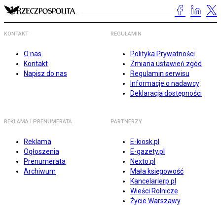
KONTAKT
REGULAMIN
O nas
Polityka Prywatności
Kontakt
Zmiana ustawień zgód
Napisz do nas
Regulamin serwisu
Informacje o nadawcy
Deklaracja dostępności
REKLAMA I PRENUMERATA
PARTNERZY
Reklama
E-kiosk.pl
Ogłoszenia
E-gazety.pl
Prenumerata
Nexto.pl
Archiwum
Mała księgowość
Kancelarierp.pl
Wieści Rolnicze
Życie Warszawy