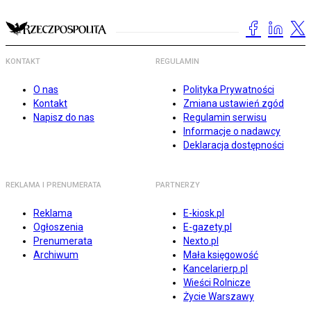
KONTAKT
REGULAMIN
O nas
Polityka Prywatności
Kontakt
Zmiana ustawień zgód
Napisz do nas
Regulamin serwisu
Informacje o nadawcy
Deklaracja dostępności
REKLAMA I PRENUMERATA
PARTNERZY
Reklama
E-kiosk.pl
Ogłoszenia
E-gazety.pl
Prenumerata
Nexto.pl
Archiwum
Mała księgowość
Kancelarierp.pl
Wieści Rolnicze
Życie Warszawy