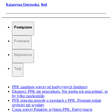
Katarzyna Ostrowska
,
Red
Powiązane
Polecane
Najnowsze
Tagi
PPK zarabiają więcej od tradycyjnych funduszy
Eksperci: PPK nie przeciekają. Nie trzeba ich uszczelniać, to
by tylko zaszkodziło
PFR ujawnia prawdę o zwrotach z PPK. Program rośnie
szybciej niż wypłaty
Coraz więcej Polaków wybiera PPK. Partycypacja